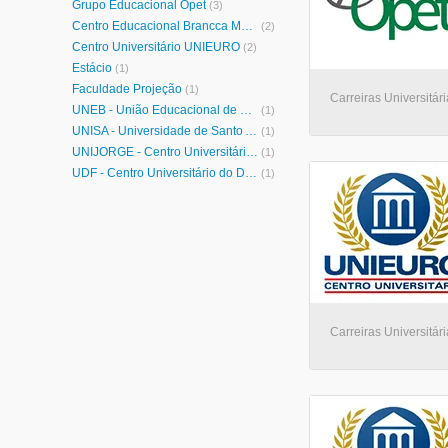
Grupo Educacional Opet
(3)
Centro Educacional Brancca Maria
(2)
Centro Universitário UNIEURO
(2)
Estácio
(1)
Faculdade Projeção
(1)
Carreiras Universitári
UNEB - União Educacional de Brasília
(1)
UNISA - Universidade de Santo Amaro
(1)
UNIJORGE - Centro Universitário Jorge Amado
(1)
UDF - Centro Universitário do Distrito Federal
(1)
Carreiras Universitári