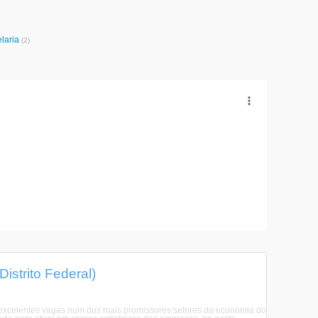
elaria
(2)
istrito Federal)
 excelentes vagas num dos mais promissores setores da economia do