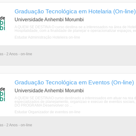
Graduação Tecnológica em Hotelaria (On-line)
Universidade Anhembi Morumbi
A QUEM SE DESTINA O curso destina-se a interessados na área de Hotela
Hospitalidade, com a finalidade de planejar e operacionalizar espaços, eq
Estudar Administração Hoteleira on-line
as - 2 Anos - on-line
Graduação Tecnológica em Eventos (On-line)
Universidade Anhembi Morumbi
A QUEM SE DESTINAO curso destinado a interessados em atuar na rea 
especializados de planejamento, organizao e execuo de eventos sociais, es
DO PROGRAMA Desenvolver co ...
Estudar Organizador de eventos on-line
as - 2 Anos - on-line