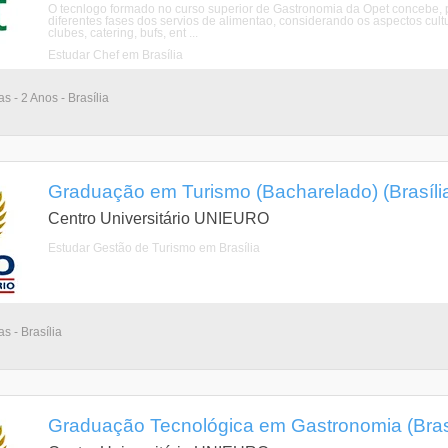
O tecnlogo formado no curso superior de Gastronomia da Opet concebe, p
diferentes fases dos servios de alimentao, considerando os aspectos cul
clubes, catering, bufs, ent ...
Estudar Chef em Brasília
as - 2 Anos - Brasília
Graduação em Turismo (Bacharelado) (Brasília,
Centro Universitário UNIEURO
Estudar Gestão de Turismo em Brasília
as - Brasília
Graduação Tecnológica em Gastronomia (Brasíli