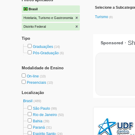
Selecione a Subcategor
Brasil
Turismo
(8)
Hotelaria, Turismo e Gastronomia
Distrito Federal
Tipo
Graduações
(14)
Pós-Graduação
(6)
Modalidade de Ensino
On-line
(10)
Presenciais
(10)
Localização
Brasil
(489)
São Paulo
(99)
Rio de Janeiro
(50)
Bahia
(39)
Paraná
(31)
Espírito Santo
(24)