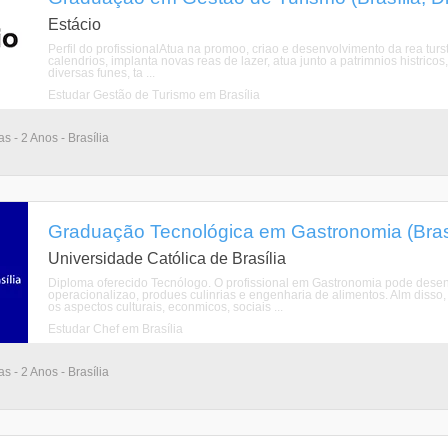
Estácio
Perfil do profissionalAtua na promoo, criao e desenvolvimento da rea turst
calendrios, implanta novas reas de lazer, atua junto a patrimnios histrico
diversas funes, ta ...
Estudar Gestão de Turismo em Brasília
as - 2 Anos - Brasília
Graduação Tecnológica em Gastronomia (Brasíli
Universidade Católica de Brasília
Diploma oferecido Tecnólogo. O profissional em Gastronomia pode desen
operacionalizao, produes culinrias e engenharia de alimentos. Alm disso,
os aspectos culturais, econmicos, sociais ...
Estudar Chef em Brasília
as - 2 Anos - Brasília