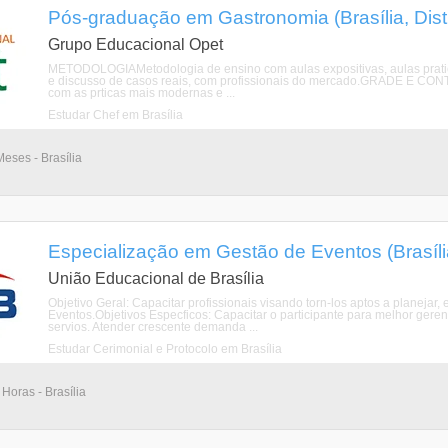
Pós-graduação em Gastronomia (Brasília, Distr
Grupo Educacional Opet
METODOLOGIAMetodologia de ensino com aulas expositivas, aulas pratica
e discusso de casos reais, com profissionais do mercado.GRADE E CONTE
com as prticas mais modernas e ...
Estudar Chef em Brasília
eses - Brasília
Especialização em Gestão de Eventos (Brasília,
União Educacional de Brasília
Objetivo Geral: Capacitar profissionais visando torn-los aptos a planejar,
Eventos.Objetivos Especficos: Capacitar o participante para melhor ge
servios. Atender crescente demanda ...
Estudar Cerimonial e Protocolo em Brasília
Horas - Brasília