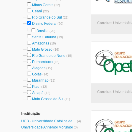
Minas Gerais
(22)
Ceará
(22)
Rio Grande do Sul
(21)
Carreiras Universitári
Distrito Federal
(20)
Brasília
(20)
Santa Catarina
(19)
Amazonas
(19)
Mato Grosso
(16)
Rio Grande do Norte
(15)
Pernambuco
(15)
Alagoas
(15)
Goiás
(14)
Maranhão
(13)
Piauí
(12)
Carreiras Universitári
Amapá
(12)
Mato Grosso do Sul
(11)
Instituição
UCB - Universidade Católica de Brasília
(4)
Universidade Anhembi Morumbi
(3)