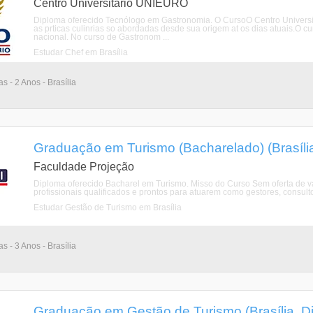
Centro Universitário UNIEURO
Diploma oferecido Tecnólogo em Gastronomia. O CursoO Centro Univers
as prticas culinrias so abordadas desde sua origem at os dias atuais.O
nacional. No curso de Gastronom ...
Estudar Chef em Brasília
as - 2 Anos - Brasília
Graduação em Turismo (Bacharelado) (Brasília,
Faculdade Projeção
Diploma oferecido Bacharel em Turismo. Misso do Curso Sem oferta de 
profissionais qualificados e prontos para atuarem como gestores, consulto
Estudar Gestão de Turismo em Brasília
as - 3 Anos - Brasília
Graduação em Gestão de Turismo (Brasília, Dis