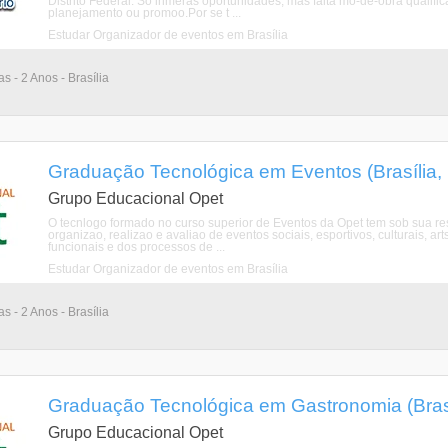
Distrito Federal. So inmeras oportunidades, mas falta mo-de-obra qualifi
planejamento ou promoo.Por se t ...
Estudar Organizador de eventos em Brasília
as - 2 Anos - Brasília
Graduação Tecnológica em Eventos (Brasília, D
Grupo Educacional Opet
O tecnlogo formado no curso superior de Eventos da Opet tem sob sua r
organizao, realizao e avaliao de eventos sociais, esportivos, culturais, art
funcionais e dos processos de ...
Estudar Organizador de eventos em Brasília
as - 2 Anos - Brasília
Graduação Tecnológica em Gastronomia (Brasíli
Grupo Educacional Opet