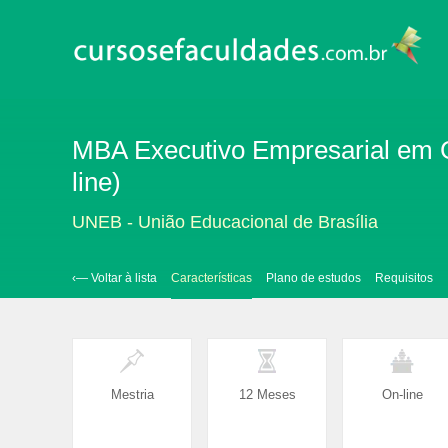
MBA Executivo Empresarial em 
line)
UNEB - União Educacional de Brasília
‹— Voltar à lista
Características
Plano de estudos
Requisitos
Mestria
12 Meses
On-line