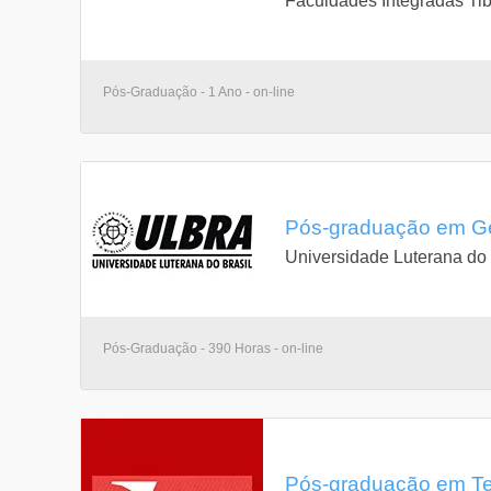
Faculdades Integradas Tib
Pós-Graduação - 1 Ano - on-line
Pós-graduação em Ge
Universidade Luterana do 
Pós-Graduação - 390 Horas - on-line
Pós-graduação em Ter