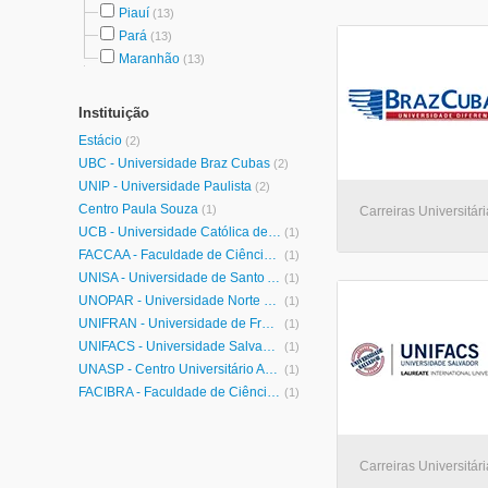
Piauí
(13)
Pará
(13)
Maranhão
(13)
Instituição
Estácio
(2)
UBC - Universidade Braz Cubas
(2)
UNIP - Universidade Paulista
(2)
Centro Paula Souza
(1)
Carreiras Universitári
UCB - Universidade Católica de Brasília
(1)
FACCAA - Faculdade de Ciências Contábeis e Administrativas de Avaré
(1)
UNISA - Universidade de Santo Amaro
(1)
UNOPAR - Universidade Norte do Paraná
(1)
UNIFRAN - Universidade de Franca
(1)
UNIFACS - Universidade Salvador
(1)
UNASP - Centro Universitário Adventista de São Paulo
(1)
FACIBRA - Faculdade de Ciências Wenceslau Braz
(1)
Carreiras Universitári