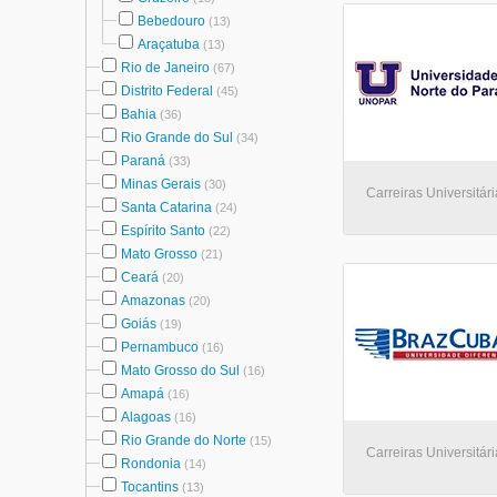
Bebedouro
(13)
Araçatuba
(13)
Rio de Janeiro
(67)
Distrito Federal
(45)
Bahia
(36)
Rio Grande do Sul
(34)
Paraná
(33)
Minas Gerais
(30)
Carreiras Universitári
Santa Catarina
(24)
Espírito Santo
(22)
Mato Grosso
(21)
Ceará
(20)
Amazonas
(20)
Goiás
(19)
Pernambuco
(16)
Mato Grosso do Sul
(16)
Amapá
(16)
Alagoas
(16)
Rio Grande do Norte
(15)
Carreiras Universitári
Rondonia
(14)
Tocantins
(13)