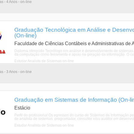
as - 4 Anos - on-line
Graduação Tecnológica em Análise e Desenvo
(On-line)
Faculdade de Ciências Contábeis e Administrativas de 
Diploma oferecido Tecnólogo em análise e desenvolvimento de sistemas. 
da computação como ferramenta e apoio na geração da informação. O cur
Estudar Analista de Sistemas on-line
as - 3 Anos - on-line
Graduação em Sistemas de Informação (On-li
Estácio
Perfil do profissional Os egressos do curso de Sistemas de Informação
de analista de sistemas, programador, consultor e/ou auditor em desenvol
Estudar Analista de Sistemas on-line