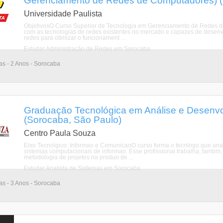
Gerenciamento de Redes de Computadores) (
Universidade Paulista
ObjetivosO Curso Superior de Tecnologia em Gerenciamento de Redes de
com as tecnologias de redes existentes no mercado e capazes de desenvol
redes para otimizar o funcionament ...
Estudar Administração de Redes em Sorocaba
ias - 2 Anos - Sorocaba
Graduação Tecnológica em Análise e Desenvo
(Sorocaba, São Paulo)
Centro Paula Souza
Eixo Tecnolgico: Informao e ComunicaoO curso forma o tecnlogo que anali
sistemas computacionais de informao. Esse profissional trabalha, tambm
metodologia de projetos na produo de ...
Estudar Analista de Sistemas em Sorocaba
ias - 3 Anos - Sorocaba