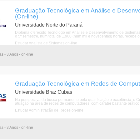
Graduação Tecnológica em Análise e Desenvo
(On-line)
Universidade Norte do Paraná
Diploma oferecido Tecnólogo em Análise e Desenvolvimento de Sistemas. O
o 5º semestre, num total de 1.900 (hum mil e novecentas) horas, recebe o C
Estudar Analista de Sistemas on-line
as - 3 Anos - on-line
Graduação Tecnológica em Redes de Computa
Universidade Braz Cubas
Na perspectiva da busca permanente pela qualificação e excelência, o C
atuação na área de redes de computadores, com caráter bastante prático,
Estudar Administração de Redes on-line
as - 3 Anos - on-line