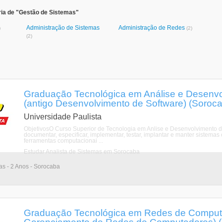
ria de "Gestão de Sistemas"
Administração de Sistemas
Administração de Redes
)
(2)
(2)
Graduação Tecnológica em Análise e Desenvo
(antigo Desenvolvimento de Software) (Soroc
Universidade Paulista
ObjetivosO Curso Superior de Tecnologia em Anlise e Desenvolvimento de 
documentar, especificar, implementar, testar, implantar e manter sistemas
ferramentas computacionai ...
Estudar Analista de Sistemas em Sorocaba
ias - 2 Anos - Sorocaba
Graduação Tecnológica em Redes de Computa