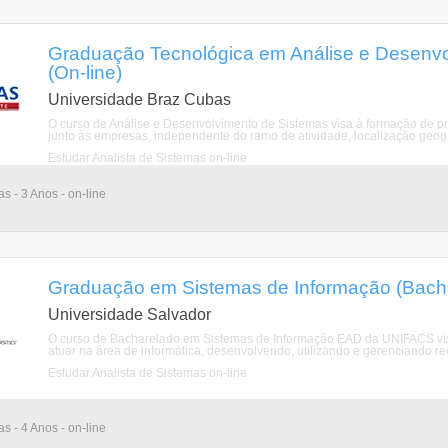
Graduação Tecnológica em Análise e Desenvo
(On-line)
Universidade Braz Cubas
O curso de Análise e Desenvolvimento de Sistemas visa à formação de pr
junto às empresas, independente do ramo de atividade, localização geográ
Estudar Analista de Sistemas on-line
as - 3 Anos - on-line
Graduação em Sistemas de Informação (Bacha
Universidade Salvador
O curso de Bacharelado em Sistemas de Informação EAD da UNIFACS visa 
atuar na área de informática, desenvolvendo, utilizando e gerenciando re
Estudar Analista de Sistemas on-line
as - 4 Anos - on-line