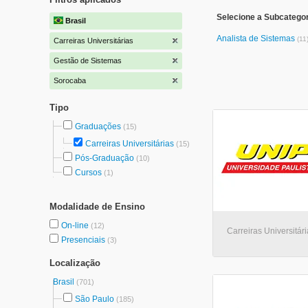
Selecione a Subcatego
Brasil
Analista de Sistemas
(11
Carreiras Universitárias
Gestão de Sistemas
Sorocaba
Tipo
Graduações
(15)
Carreiras Universitárias
(15)
Pós-Graduação
(10)
Cursos
(1)
Modalidade de Ensino
On-line
(12)
Carreiras Universitár
Presenciais
(3)
Localização
Brasil
(701)
São Paulo
(185)