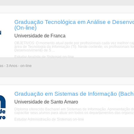
Graduação Tecnológica em Análise e Desenvo
(On-line)
Universidade de Franca
OBJETIVOS: O momento atual pede por profissionais cada vez melhor c
área de Tecnologia da Informação (TI). Neste contexto, os profissionais 
Desenvolvimento de S ...
Estudar Analista de Sistemas on-line
as - 3 Anos - on-line
Graduação em Sistemas de Informação (Bacha
Universidade de Santo Amaro
Diploma oferecido Bacharel em Sistemas de Informação. Apresentação d
capacitar seus alunos para atuar em todos os departamentos das organiza
Estudar Administração de Sistemas on-line