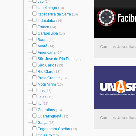
Jaú
(14)
Itapetininga
(14)
Itapecerica da Serra
(14)
Indaiatuba
(14)
Franca
(14)
Carapicuíba
(14)
Bauru
(14)
Avaré
(14)
Carreiras Universitári
Americana
(14)
São José do Rio Preto
(13)
São Carlos
(13)
Rio Claro
(13)
Praia Grande
(13)
Mogi Mirim
(13)
Lins
(13)
Jales
(13)
Itu
(13)
Guarulhos
(13)
Guaratinguetá
(13)
Carreiras Universitári
Garça
(13)
Engenheiro Coelho
(13)
Cruzeiro
(13)