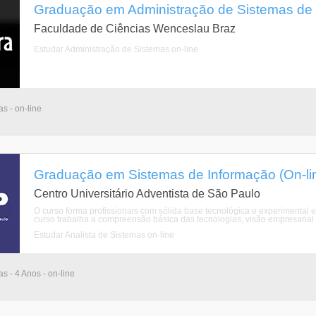
Graduação em Administração de Sistemas de I
Faculdade de Ciências Wenceslau Braz
Estudar Administração de Sistemas on-line
as - on-line
Graduação em Sistemas de Informação (On-li
Centro Universitário Adventista de São Paulo
O curso forma profissionais com sólida base tecnológica e experimental
curso trabalha a compreensão básica das tecnologias, visão empresarial e
Estudar Analista de Sistemas on-line
as - 4 Anos - on-line