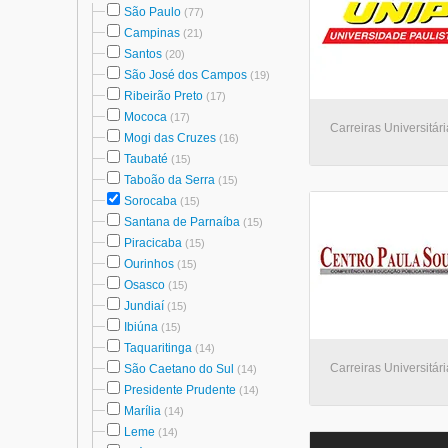
São Paulo
(77)
Campinas
(21)
Santos
(20)
São José dos Campos
(19)
Ribeirão Preto
(17)
Mococa
(17)
Carreiras Universitár
Mogi das Cruzes
(16)
Taubaté
(15)
Taboão da Serra
(15)
Sorocaba
(15)
Santana de Parnaíba
(15)
Piracicaba
(15)
Ourinhos
(15)
Osasco
(15)
Jundiaí
(15)
Ibiúna
(15)
Taquaritinga
(14)
Carreiras Universitár
São Caetano do Sul
(14)
Presidente Prudente
(14)
Marília
(14)
Leme
(14)