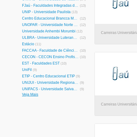
FJaú - Faculdades Integradas de Jaú
(13)
UNIP - Universidade Paulista
(13)
Centro Educacional Brancca Maria
(12)
UNOPAR - Universidade Norte do Paraná
(12)
Universidade Anhembi Morumbi
(12)
Carreiras Universitári
ULBRA - Universidade Luterana do Brasil
(12)
Estácio
(11)
FACCAA - Faculdade de Ciências Contábeis e Administrativas de Avaré
(10)
CECON - CECON Ensino Profissional
(10)
EST - Faculdades EST
(10)
UniFil
(9)
ETIP - Centro Educacional ETIP
(9)
UNIJUÍ - Universidade Regional do Noroeste do Estado do Rio Grande do Sul
(9)
UNIFACS - Universidade Salvador
(9)
Veja Mais
FAMOSP - Faculdade Mozarteum de São Paulo
(8)
UNIJORGE - Centro Universitário Jorge Amado
(8)
Carreiras Universitári
UFJF - Universidade Federal de Juiz de Fora
(8)
Centro Paula Souza
(7)
FACINTER - Faculdade Internacional de Curitiba
(7)
CESUMAR - Centro Universitário de Maringá
(6)
FTC - Faculdade de Tecnologia e Ciências
(6)