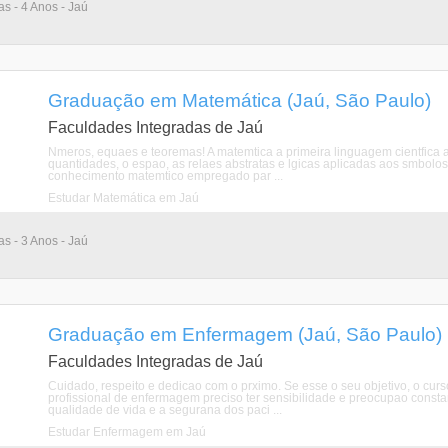
as - 4 Anos - Jaú
Graduação em Matemática (Jaú, São Paulo)
Faculdades Integradas de Jaú
Nmeros, equaes e teoremas! A matemtica a primeira linguagem cientfica 
quantidades, o espao, as relaes abstratas e lgicas aplicadas aos smbolo
conhecimento matemtico empregado par ...
Estudar Matemática em Jaú
as - 3 Anos - Jaú
Graduação em Enfermagem (Jaú, São Paulo)
Faculdades Integradas de Jaú
Cuidado, respeito e dedicao com o prximo. Se esse o seu objetivo, o c
profissional de enfermagem preciso ter sensibilidade e preocupao const
qualidade de vida e a segurana dos paci ...
Estudar Enfermagem em Jaú