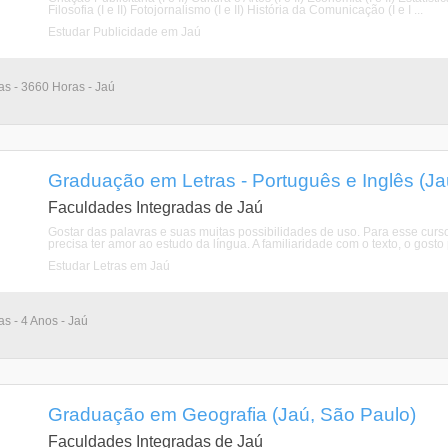
Filosofia (I e II) Fotojornalismo (I e II) História da Comunicação (I e I ...
Estudar Publicidade em Jaú
ias - 3660 Horas - Jaú
Graduação em Letras - Português e Inglês (Ja
Faculdades Integradas de Jaú
Gostar das palavras e suas muitas possibilidades de uso. Para esse curso
precisa ter amor ao estudo da língua. A familiaridade com o texto, o gosto
Estudar Letras em Jaú
as - 4 Anos - Jaú
Graduação em Geografia (Jaú, São Paulo)
Faculdades Integradas de Jaú