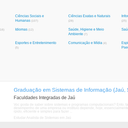
Ciências Sociais e
Ciências Exatas e Naturais
Info
Humanas
(107)
(28)
(25)
Idiomas
Saúde, Higiene e Meio
Saú
(16)
(12)
Ambiente
(7)
Esportes e Entretenimento
Comunicação e Mídia
Espi
(4)
Pse
(5)
Graduação em Sistemas de Informação (Jaú, 
Faculdades Integradas de Jaú
Voc gosta de saber sobre sistemas e programas computacionais? Ento, t
desempenho de uma empresa ou instituio depende, hoje, essencialmente 
rpido, eficiente e simples para fazer ...
Estudar Analista de Sistemas em Jaú