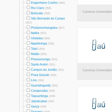
Engenheiro Coelho
(360)
Rio Claro
(358)
Carreiras Universitári
Botucatu
(358)
São Bernardo do Campo
(357)
Pindamonhangaba
(357)
Itatiba
(357)
Ubatuba
(356)
Itapetininga
(356)
Tatuí
(354)
Matão
(354)
Pirassununga
(353)
Santo André
(352)
Campos do Jordão
(351)
Carreiras Universitár
Praia Grande
(350)
Lins
(350)
Guaratinguetá
(350)
Carapicuíba
(350)
Taquaritinga
(349)
Jaboticabal
(349)
Garça
(349)
Dracena
(349)