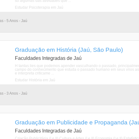
so algumas das atividades que ...
Estudar Psicoterapia em Jaú
as - 5 Anos - Jaú
Graduação em História (Jaú, São Paulo)
Faculdades Integradas de Jaú
H tantas lies que podemos apender vasculhando o passado, principalmente,
campo do conhecimento que estuda o passado humano em seus vrios aspecto
e interpreta criticame ...
Estudar História em Jaú
as - 3 Anos - Jaú
Graduação em Publicidade e Propaganda (Jaú
Faculdades Integradas de Jaú
Criação Publicitária (I e II) Cultura e Artes (I e II) Economia (I e II) Estatís