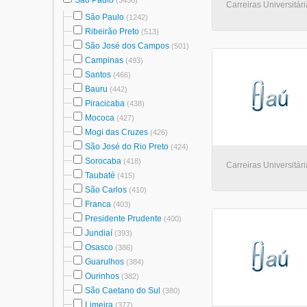
São Paulo
(3456)
Carreiras Universitári
São Paulo
(1242)
Ribeirão Preto
(513)
São José dos Campos
(501)
Campinas
(493)
Santos
(466)
Bauru
(442)
Piracicaba
(438)
Mococa
(427)
Mogi das Cruzes
(426)
São José do Rio Preto
(424)
Sorocaba
(418)
Carreiras Universitári
Taubaté
(415)
São Carlos
(410)
Franca
(403)
Presidente Prudente
(400)
Jundiaí
(393)
Osasco
(386)
Guarulhos
(384)
Ourinhos
(382)
São Caetano do Sul
(380)
Limeira
(377)