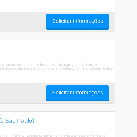
Solicitar informações
 se quisermos entender o presente e projetar o futuro. A Histria o
s: econmico, social, cultural e ideolgico. O historiador investiga
Solicitar informações
, São Paulo)
tica (I e II) Ética e Legislação em Publicidade e Propaganda (I e II)