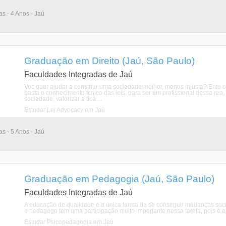
as - 4 Anos - Jaú
Graduação em Direito (Jaú, São Paulo)
Faculdades Integradas de Jaú
Voc quer ajudar a constriur uma sociedade melhor, menos injusta? Ento c
basta o conhecimento tcnico das leis, para ser um profissional dessa rea
sociedade, valorizar a tica ...
Estudar Lei Advocacy em Jaú
as - 5 Anos - Jaú
Graduação em Pedagogia (Jaú, São Paulo)
Faculdades Integradas de Jaú
A educação de qualidade é a única forma de se conseguir mudanças socia
o pedagogo tem uma participação muito importante nessa tarefa, pois é es
Estudar Psicopedagogia em Jaú