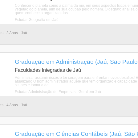
Conhecer o planeta como a palma da mo, em seus aspectos fsicos e humano
vegetao do planeta, alm de sua ocupao pelo homem. O gegrafo analisa o so
quem conhece a organizao das ...
Estudar Geografia em Jaú
as - 3 Anos - Jaú
Graduação em Administração (Jaú, São Paulo
Faculdades Integradas de Jaú
Administrar assumir riscos e ter coragem para enfrentar novos desafios!
atualizado.O bom administrador aquele que tem organizao e capacidade pa
situaes e tomar a de ...
Estudar Administração de Empresas - Geral em Jaú
as - 4 Anos - Jaú
Graduação em Ciências Contábeis (Jaú, São 