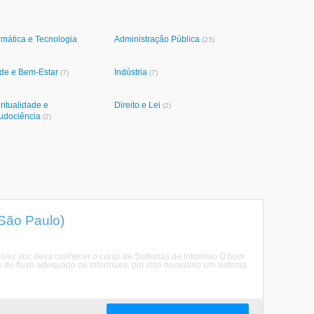
rmática e Tecnologia
Administração Pública
(23)
de e Bem-Estar
Indústria
(7)
(7)
ritualidade e
Direito e Lei
(2)
udociência
(2)
São Paulo)
alvez voc deva conhecer o curso de Sistemas de Informao.O bom
do fluxo adequado de informaes, por isso necessrio um sistema