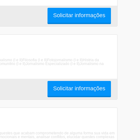
Solicitar informações
ismo (I e II)Filosofia (I e II)Fotojornalismo (I e II)Histria da
omunitrio (I e II)Jornalismo Especializado (I e II)Jornalismo na
Solicitar informações
ra questes que acabam comprometendo de alguma forma sua vida em
cionais e mentais, analisar conflitos, elucidar questes complexas