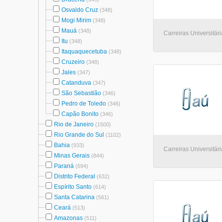
Osvaldo Cruz
(348)
Mogi Mirim
(348)
Mauá
(348)
Carreiras Universitári
Itu
(348)
Itaquaquecetuba
(348)
Cruzeiro
(348)
Jales
(347)
Catanduva
(347)
São Sebastião
(346)
Pedro de Toledo
(346)
Capão Bonito
(346)
Rio de Janeiro
(1500)
Rio Grande do Sul
(1102)
Bahia
(933)
Carreiras Universitári
Minas Gerais
(844)
Paraná
(694)
Distrito Federal
(632)
Espírito Santo
(614)
Santa Catarina
(561)
Ceará
(513)
Amazonas
(511)