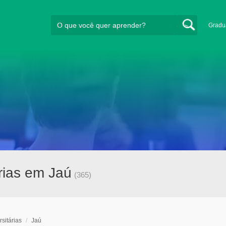
Gradu
rias em Jaú
(365)
sitárias
/
Jaú