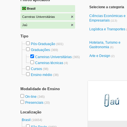
Selecione a categoria
Brasil
Ciências Económicas e
Carreiras Universitárias
Empresariais
(113)
Jaú
Logística e Transportes
Tipo
Hotelaria, Turismo e
Pós-Graduação
(601)
Gastronomia
(6)
Graduações
(369)
Arte e Design
(2)
Carreiras Universitárias
(365)
Carreiras técnicas
(4)
Cursos
(98)
Ensino médio
(38)
Modalidade de Ensino
On-line
(345)
Presenciais
(20)
Localização
Brasil
(16654)