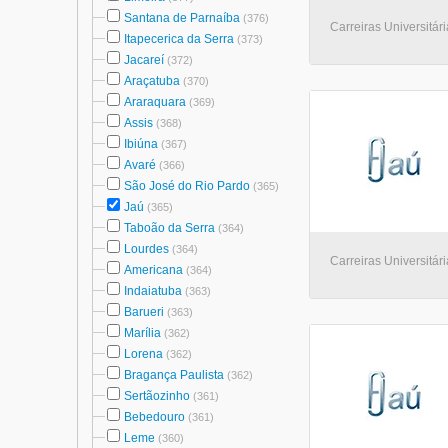
Santana de Parnaíba
(376)
Carreiras Universitári
Itapecerica da Serra
(373)
Jacareí
(372)
Araçatuba
(370)
Araraquara
(369)
Assis
(368)
Ibiúna
(367)
Avaré
(366)
São José do Rio Pardo
(365)
Jaú
(365)
Taboão da Serra
(364)
Lourdes
(364)
Carreiras Universitári
Americana
(364)
Indaiatuba
(363)
Barueri
(363)
Marília
(362)
Lorena
(362)
Bragança Paulista
(362)
Sertãozinho
(361)
Bebedouro
(361)
Leme
(360)