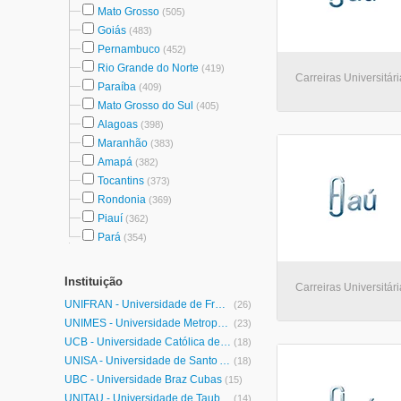
Mato Grosso
(505)
Goiás
(483)
Pernambuco
(452)
Rio Grande do Norte
(419)
Carreiras Universitár
Paraíba
(409)
Mato Grosso do Sul
(405)
Alagoas
(398)
Maranhão
(383)
Amapá
(382)
Tocantins
(373)
Rondonia
(369)
Piauí
(362)
Pará
(354)
Instituição
Carreiras Universitári
UNIFRAN - Universidade de Franca
(26)
UNIMES - Universidade Metropolitana de Santos
(23)
UCB - Universidade Católica de Brasília
(18)
UNISA - Universidade de Santo Amaro
(18)
UBC - Universidade Braz Cubas
(15)
UNITAU - Universidade de Taubaté
(14)