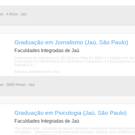
as - 4 Anos - Jaú
Graduação em Jornalismo (Jaú, São Paulo)
Faculdades Integradas de Jaú
Assessoria de Imprensa (I e II)Cultura e Artes (I e II)tica e Legislao em Jornal
Comunicao (I e II)Informtica (I e II)Introduo Comunicao (I e II)Jornalismo C
Internet (I e ...
Estudar Jornalismo em Jaú
ias - 3660 Horas - Jaú
Graduação em Psicologia (Jaú, São Paulo)
Faculdades Integradas de Jaú
Voc observador - Gostaria de ajudar pessoas a encontrar respostas pa
sociedade - Observar o comportamento humano, estudar seus distrbios emo